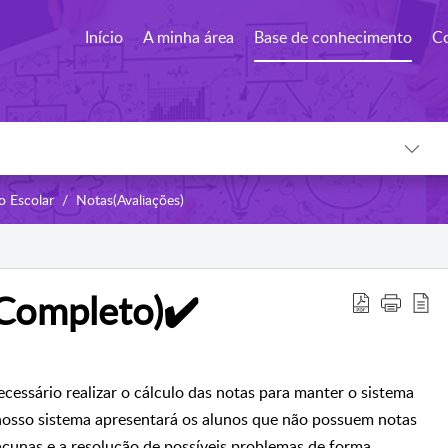
Início
A minha área
Base de conhecimento
C
o Escolar
Notas(Avaliações)
(Completo)✔️
ecessário realizar o cálculo das notas para manter o sistema
 nosso sistema apresentará os alunos que não possuem notas
 lacunas e a resolução de possíveis problemas de forma